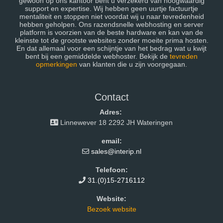
gewoon op ons kantoor bent u verzekerd van hoogwaardig
support en expertise. Wij hebben geen uurtje factuurtje
mentaliteit en stoppen niet voordat wij u naar tevredenheid
hebben geholpen. Ons razendsnelle webhosting en server
platform is voorzien van de beste hardware en kan van de
kleinste tot de grootste websites zonder moeite prima hosten.
En dat allemaal voor een schijntje van het bedrag wat u kwijt
bent bij een gemiddelde webhoster. Bekijk de
tevreden
opmerkingen
van klanten die u zijn voorgegaan.
Contact
Adres:
Linnewever 18 2292 JH Wateringen
email:
sales@interip.nl
Telefoon:
31.(0)15-2716112
Website:
Bezoek website