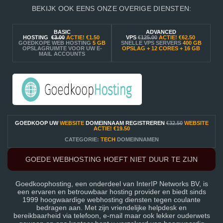
BEKIJK OOK EENS ONZE OVERIGE DIENSTEN:
BASIC
ADVANCED
HOSTING
€3.00
ACTIE!
€1.50
VPS
€125.00
ACTIE!
€62.50
GOEDKOPE WEB HOSTING
5 GB
SNELLE VPS SERVERS
400 GB
OPSLAGRUIMTE VOOR UW E-
OPSLAG + 12 CORES + 16 GB
MAIL ACCOUNTS
GOEDKOOP UW
WEBSITE
DOMEINNAAM REGISTREREN
€32.50
WEBSITE
ACTIE!
€19.50
CATEGORIE:
TECH
DOMEINNAMEN
GOEDE WEBHOSTING HOEFT NIET DUUR TE ZIJN
Goedkoophosting, een onderdeel van InterIP Networks BV, is
een ervaren en betrouwbaar hosting provider en biedt sinds
1999 hoogwaardige webhosting diensten tegen coulante
bedragen aan. Met zijn vriendelijke helpdesk en
bereikbaarheid via telefoon, e-mail maar ook lekker ouderwets